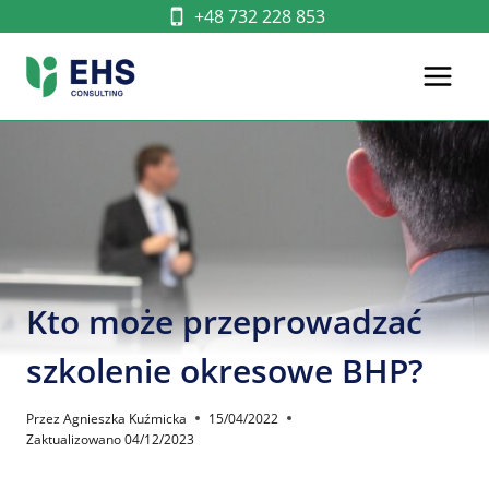
Przejdź
+48 732 228 853
do
treści
Kto może przeprowadzać
szkolenie okresowe BHP?
Przez
Agnieszka Kuźmicka
15/04/2022
Zaktualizowano
04/12/2023