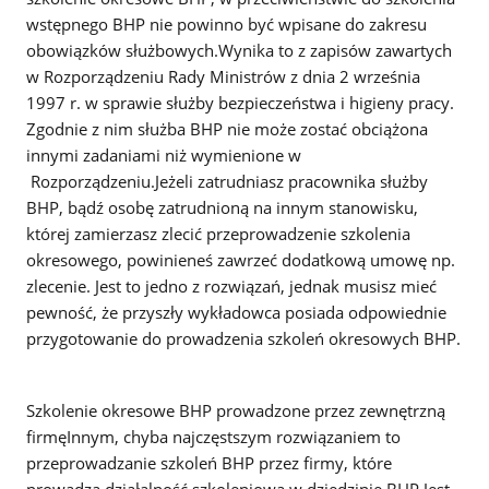
wstępnego BHP nie powinno być wpisane do zakresu
obowiązków służbowych.Wynika to z zapisów zawartych
w Rozporządzeniu Rady Ministrów z dnia 2 września
1997 r. w sprawie służby bezpieczeństwa i higieny pracy.
Zgodnie z nim służba BHP nie może zostać obciążona
innymi zadaniami niż wymienione w
Rozporządzeniu.Jeżeli zatrudniasz pracownika służby
BHP, bądź osobę zatrudnioną na innym stanowisku,
której zamierzasz zlecić przeprowadzenie szkolenia
okresowego, powinieneś zawrzeć dodatkową umowę np.
zlecenie. Jest to jedno z rozwiązań, jednak musisz mieć
pewność, że przyszły wykładowca posiada odpowiednie
przygotowanie do prowadzenia szkoleń okresowych BHP.
Szkolenie okresowe BHP prowadzone przez zewnętrzną
firmęInnym, chyba najczęstszym rozwiązaniem to
przeprowadzanie szkoleń BHP przez firmy, które
prowadzą działalność szkoleniową w dziedzinie BHP.Jest