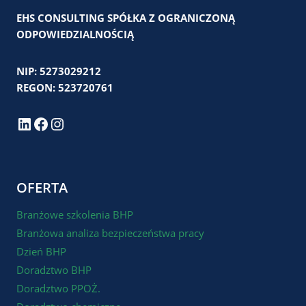
EHS CONSULTING SPÓŁKA Z OGRANICZONĄ
ODPOWIEDZIALNOŚCIĄ
NIP: 5273029212
REGON: 523720761
LinkedIn
Facebook
Instagram
OFERTA
Branżowe szkolenia BHP
Branżowa analiza bezpieczeństwa pracy
Dzień BHP
Doradztwo BHP
Doradztwo PPOŻ.