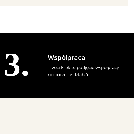
3.
Współpraca
Trzeci krok to podjęcie współpracy i
rozpoczęcie działań