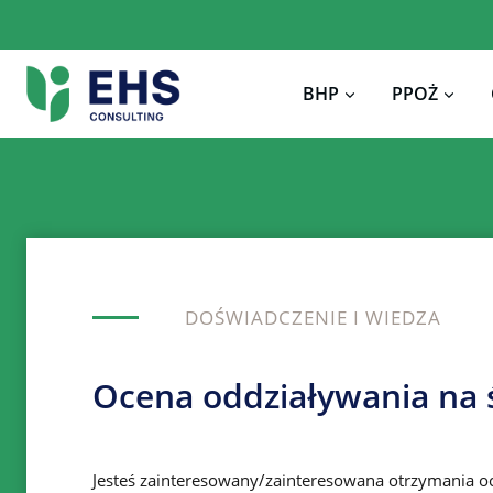
Przejdź
do
treści
BHP
PPOŻ
DOŚWIADCZENIE I WIEDZA
Ocena oddziaływania na
Jesteś zainteresowany/zainteresowana otrzymania o