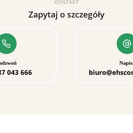
KONTAKT
Zapytaj o szczegóły
adzwoń
Napis
87 043 666
biuro@ehscon