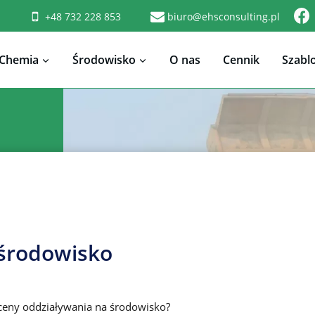
+48 732 228 853
biuro@ehsconsulting.pl
Chemia
Środowisko
O nas
Cennik
Szabl
 środowisko
ceny oddziaływania na środowisko?