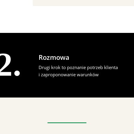
2.
Rozmowa
Drugi krok to poznanie potrzeb klienta
i zaproponowanie warunków