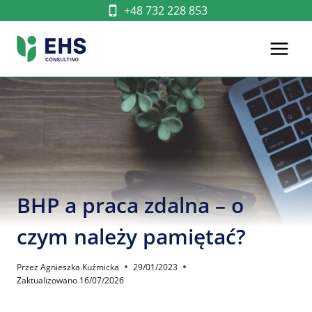
Przejdź
+48 732 228 853
do
treści
BHP a praca zdalna – o
czym należy pamiętać?
Przez
Agnieszka Kuźmicka
29/01/2023
Zaktualizowano
16/07/2026