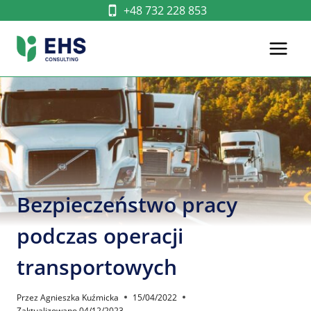
Przejdź
+48 732 228 853
do
treści
Bezpieczeństwo pracy
podczas operacji
transportowych
Przez
Agnieszka Kuźmicka
15/04/2022
Zaktualizowano
04/12/2023