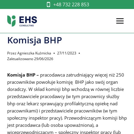
Przejdź
+48 732 228 853
do
treści
Komisja BHP
Przez
Agnieszka Kuźmicka
27/11/2023
Zaktualizowano
29/06/2026
Komisja BHP –
pracodawca zatrudniający więcej niż 250
pracowników powołuje komisję BHP jako swój organ
doradczy. W skład komisji bhp wchodzą w równej liczbie
przedstawiciele pracodawcy (w tym pracownicy służby
bhp oraz lekarz sprawujący profilaktyczną opiekę nad
pracownikami) i przedstawiciele pracowników (w tym
społeczny inspektor pracy). Przewodniczącym komisji bhp
jest pracodawca (lub osoba upoważniona), a
wiceprzewodniczącym – społeczny inspektor pracy (lub