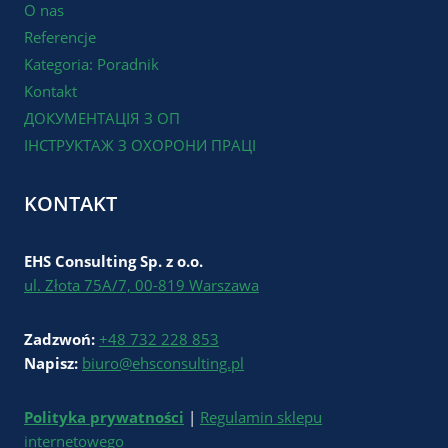
O nas
Referencje
Kategoria: Poradnik
Kontakt
ДОКУМЕНТАЦІЯ З ОП
ІНСТРУКТАЖ З ОХОРОНИ ПРАЦІ
KONTAKT
EHS Consulting Sp. z o.o.
ul. Złota 75A/7, 00-819 Warszawa
Zadzwoń:
+48 732 228 853
Napisz:
biuro@ehsconsulting.pl
Polityka prywatności
|
Regulamin sklepu
internetowego