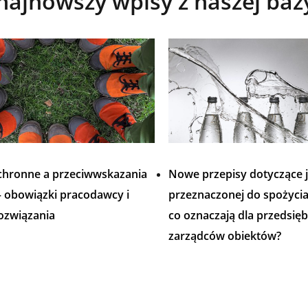
najnowszy wpisy z naszej baz
hronne a przeciwwskazania
Nowe przepisy dotyczące 
 – obowiązki pracodawcy i
przeznaczonej do spożycia 
ozwiązania
co oznaczają dla przedsięb
zarządców obiektów?