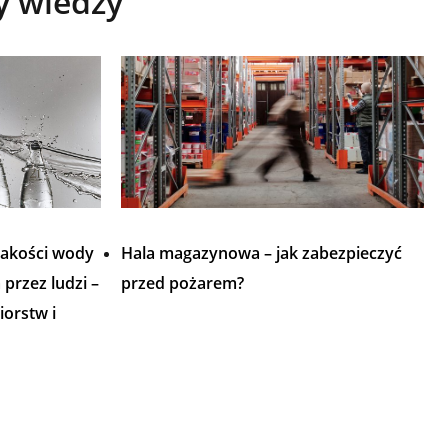
y wiedzy
jakości wody
Hala magazynowa – jak zabezpieczyć
przez ludzi –
przed pożarem?
iorstw i