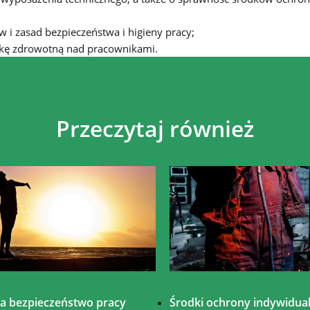
i zasad bezpieczeństwa i higieny pracy;
ekę zdrowotną nad pracownikami.
Przeczytaj również
 a bezpieczeństwo pracy
Środki ochrony indywidual