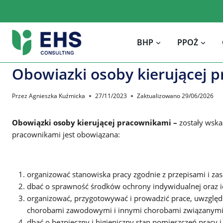
Przejdź
do
treści
BHP
PPOŻ
Obowiazki osoby kierującej 
Przez
Agnieszka Kuźmicka
27/11/2023
Zaktualizowano
29/06/2026
Obowiązki osoby kierującej pracownikami –
zostały wska
pracownikami jest obowiązana:
organizować stanowiska pracy zgodnie z przepisami i zas
dbać o sprawność środków ochrony indywidualnej oraz i
organizować, przygotowywać i prowadzić prace, uwzględ
chorobami zawodowymi i innymi chorobami związanymi 
dbać o bezpieczny i higieniczny stan pomieszczeń pracy