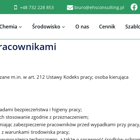
+48 732 228 853
biuro@ehsconsulting.pl
Chemia
Środowisko
O nas
Cennik
Szabl
pracownikami
zane m.in. w art. 212 Ustawy Kodeks pracy; osoba kierująca
adami bezpieczeństwa i higieny pracy;
ch stosowanie zgodnie z przeznaczeniem;
niając zabezpieczenie pracowników przed wypadkami przy pracy
z warunkami środowiska pracy;
 i wyposażenia technicznego, a także o sprawność środków ochro