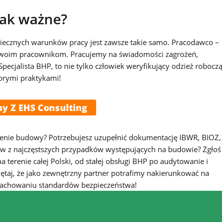
tak ważne?
piecznych warunków pracy jest zawsze takie samo. Pracodawco –
 swoim pracownikom. Pracujemy na świadomości zagrożeń,
ecjalista BHP, to nie tylko człowiek weryfikujący odzież roboczą
obrymi praktykami!
ny Z EHS Consulting
erenie budowy? Potrzebujesz uzupełnić dokumentację IBWR, BIOZ,
w z najczęstszych przypadków występujących na budowie? Zgłoś
 terenie całej Polski, od stałej obsługi BHP po audytowanie i
aj, że jako zewnętrzny partner potrafimy nakierunkować na
y zachowaniu standardów bezpieczeństwa!