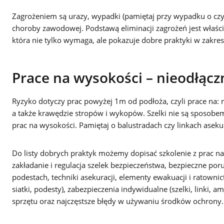
Zagrożeniem są urazy, wypadki (pamiętaj przy wypadku o cz
choroby zawodowej. Podstawą eliminacji zagrożeń jest właśc
która nie tylko wymaga, ale pokazuje dobre praktyki w zakres
Prace na wysokości – nieodłąc
Ryzyko dotyczy prac powyżej 1m od podłoża, czyli prace na:
a także krawędzie stropów i wykopów. Szelki nie są sposobe
prac na wysokości. Pamiętaj o balustradach czy linkach aseku
Do listy dobrych praktyk możemy dopisać szkolenie z prac na
zakładanie i regulacja szelek bezpieczeństwa, bezpieczne por
podestach, techniki asekuracji, elementy ewakuacji i ratown
siatki, podesty), zabezpieczenia indywidualne (szelki, linki, a
sprzętu oraz najczęstsze błędy w używaniu środków ochrony.