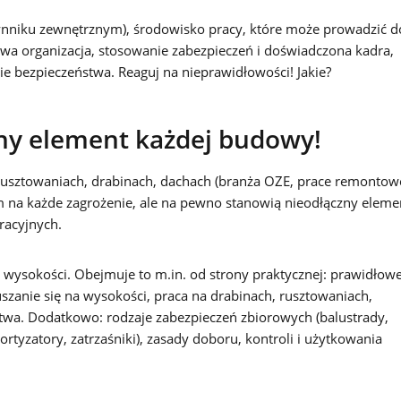
ynniku zewnętrznym), środowisko pracy, które może prowadzić d
iwa organizacja, stosowanie zabezpieczeń i doświadczona kadra,
ie bezpieczeństwa. Reaguj na nieprawidłowości! Jakie?
zny element każdej budowy!
 rusztowaniach, drabinach, dachach (branża OZE, prace remontow
m na każde zagrożenie, ale na pewno stanowią nieodłączny eleme
racyjnych.
 wysokości. Obejmuje to m.in. od strony praktycznej: prawidłow
uszanie się na wysokości, praca na drabinach, rusztowaniach,
ictwa. Dodatkowo: rodzaje zabezpieczeń zbiorowych (balustrady,
mortyzatory, zatrzaśniki), zasady doboru, kontroli i użytkowania