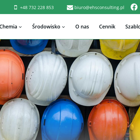
+48 732 228 853
biuro@ehsconsulting.pl
Chemia
Środowisko
O nas
Cennik
Szabl