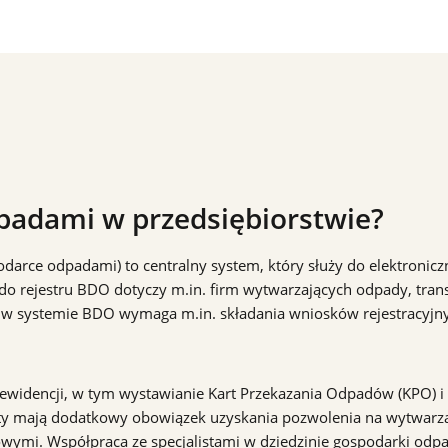
padami w przedsiębiorstwie?
rce odpadami) to centralny system, który służy do elektroniczne
 rejestru BDO dotyczy m.in. firm wytwarzających odpady, transp
w systemie BDO wymaga m.in. składania wniosków rejestracyjnyc
widencji, w tym wystawianie Kart Przekazania Odpadów (KPO) i 
oty mają dodatkowy obowiązek uzyskania pozwolenia na wytwar
wymi. Współpraca ze specjalistami w dziedzinie gospodarki od