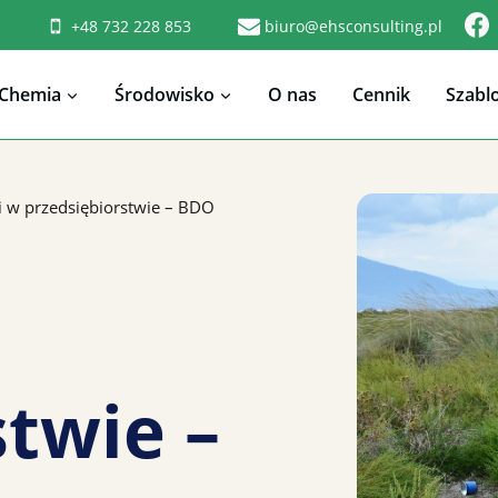
+48 732 228 853
biuro@ehsconsulting.pl
Chemia
Środowisko
O nas
Cennik
Szabl
w przedsiębiorstwie – BDO
stwie –