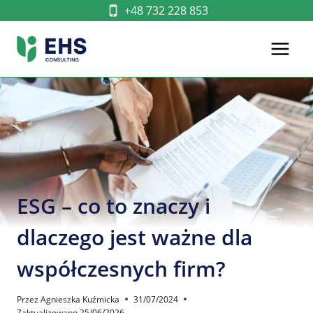
Przejdź
+48 732 228 853
do
treści
ESG – co to znaczy i
dlaczego jest ważne dla
współczesnych firm?
Przez
Agnieszka Kuźmicka
31/07/2024
Zaktualizowano
25/06/2026