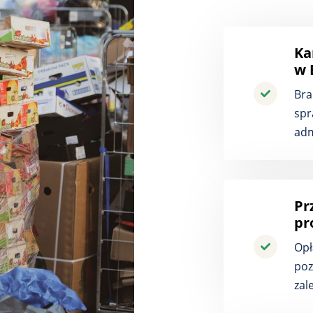
Ka
w 
Bra
spr
adm
Pr
pr
Opł
poz
zal