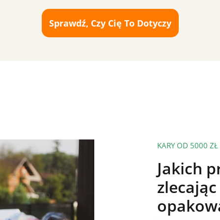
Sprawdź, Czy Cię To Dotyczy
KARY OD 5000 ZŁ
Jakich 
zlecają
opakowa