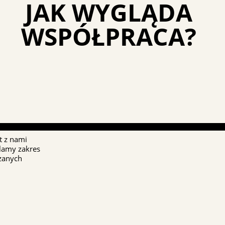
JAK WYGLĄDA
WSPÓŁPRACA?
t z nami
alamy zakres
dzanych