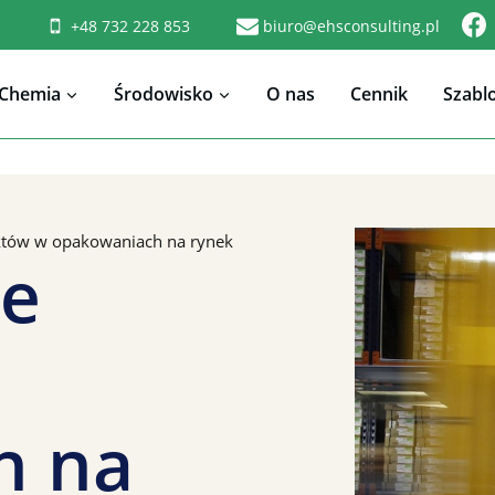
+48 732 228 853
biuro@ehsconsulting.pl
Chemia
Środowisko
O nas
Cennik
Szabl
tów w opakowaniach na rynek
e
h na