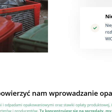
Ni
Nie
roz
WIO
powierzyć nam wprowadzanie op
 i odpadami opakowaniowymi oraz stawki opłaty produktowej, i
rterów i producentów.
Ty koncentrujesz się na sprzedaży, my