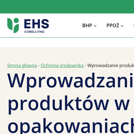
Przejdź
do
treści
BHP
PPOŻ
Strona główna
-
Ochrona środowiska
-
Wprowadzanie produk
Wprowadzani
produktów w
opakowaniac