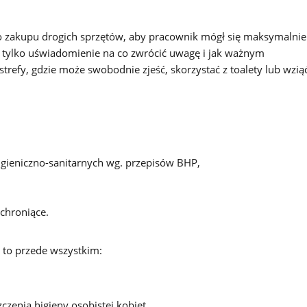
do zakupu drogich sprzętów, aby pracownik mógł się maksymalnie
ylko uświadomienie na co zwrócić uwagę i jak ważnym
efy, gdzie może swobodnie zjeść, skorzystać z toalety lub wzią
igieniczno-sanitarnych wg. przepisów BHP,
chroniące.
 to przede wszystkim:
zenia higieny osobistej kobiet,