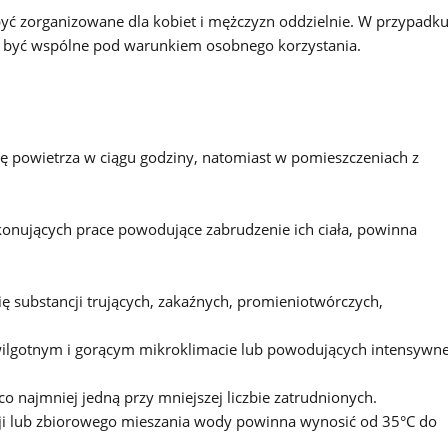
yć zorganizowane dla kobiet i mężczyzn oddzielnie. W przypadku
że być wspólne pod warunkiem osobnego korzystania.
 powietrza w ciągu godziny, natomiast w pomieszczeniach z
konujących prace powodujące zabrudzenie ich ciała, powinna
ę substancji trujących, zakaźnych, promieniotwórczych,
wilgotnym i gorącym mikroklimacie lub powodujących intensywn
o najmniej jedną przy mniejszej liczbie zatrudnionych.
cji lub zbiorowego mieszania wody powinna wynosić od 35°C do