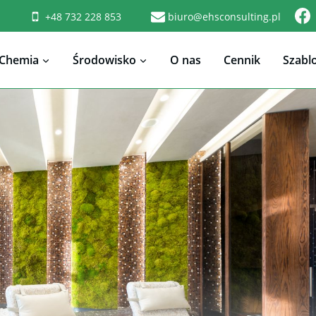
+48 732 228 853
biuro@ehsconsulting.pl
Chemia
Środowisko
O nas
Cennik
Szabl