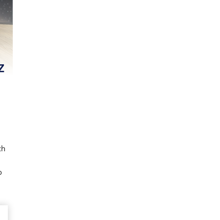
z
ch
o