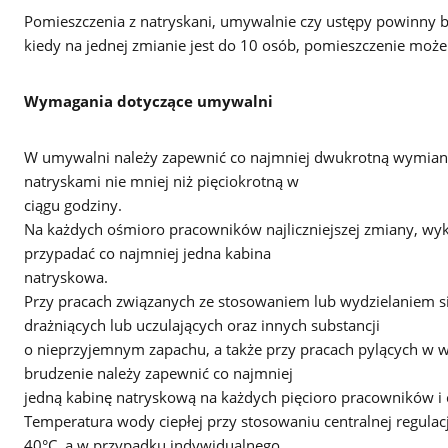
Pomieszczenia z natryskani, umywalnie czy ustępy powinny b
kiedy na jednej zmianie jest do 10 osób, pomieszczenie mo
Wymagania dotyczące umywalni
W umywalni należy zapewnić co najmniej dwukrotną wymianę
natryskami nie mniej niż pięciokrotną w
ciągu godziny.
Na każdych ośmioro pracowników najliczniejszej zmiany, wy
przypadać co najmniej jedna kabina
natryskowa.
Przy pracach związanych ze stosowaniem lub wydzielaniem si
drażniących lub uczulających oraz innych substancji
o nieprzyjemnym zapachu, a także przy pracach pylących w 
brudzenie należy zapewnić co najmniej
jedną kabinę natryskową na każdych pięcioro pracowników i c
Temperatura wody ciepłej przy stosowaniu centralnej regula
40°C, a w przypadku indywidualnego