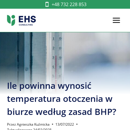
Przejdź
+48 732 228 853
do
treści
Ile powinna wynosić
temperatura otoczenia w
biurze według zasad BHP?
Przez
Agnieszka Kuźmicka
13/07/2022
Zaktualizowano
24/02/2025