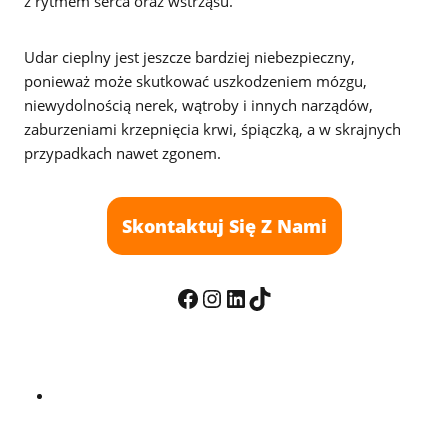
z rytmem serca oraz wstrząsu.
Udar cieplny jest jeszcze bardziej niebezpieczny,
ponieważ może skutkować uszkodzeniem mózgu,
niewydolnością nerek, wątroby i innych narządów,
zaburzeniami krzepnięcia krwi, śpiączką, a w skrajnych
przypadkach nawet zgonem.
Skontaktuj Się Z Nami
Facebook
Instagram
LinkedIn
TikTok