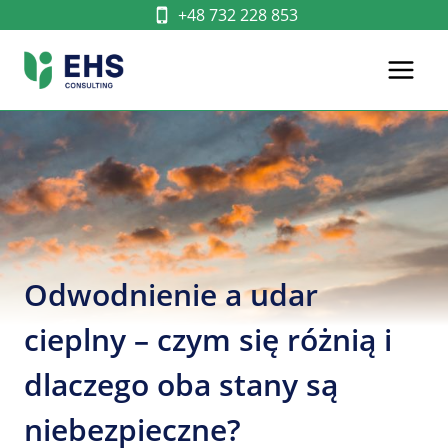
Przejdź
+48 732 228 853
do
treści
Odwodnienie a udar
cieplny – czym się różnią i
dlaczego oba stany są
niebezpieczne?