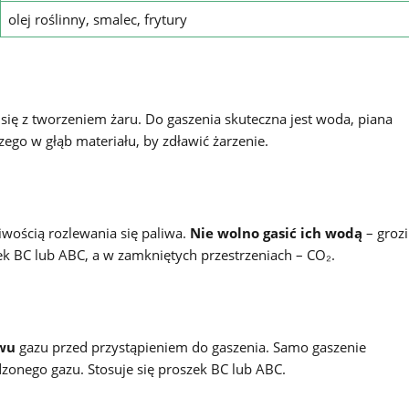
olej roślinny, smalec, frytury
 się z tworzeniem żaru. Do gaszenia skuteczna jest woda, piana
zego w głąb materiału, by zdławić żarzenie.
wością rozlewania się paliwa.
Nie wolno gasić ich wodą
– grozi
ek BC lub ABC, a w zamkniętych przestrzeniach – CO₂.
ywu
gazu przed przystąpieniem do gaszenia. Samo gaszenie
onego gazu. Stosuje się proszek BC lub ABC.