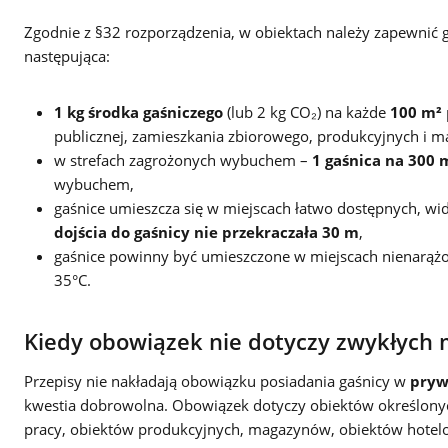
Zgodnie z §32 rozporządzenia, w obiektach należy zapewnić 
następująca:
1 kg środka gaśniczego
(lub 2 kg CO₂) na każde
100 m²
publicznej, zamieszkania zbiorowego, produkcyjnych i 
w strefach zagrożonych wybuchem –
1 gaśnica na 300 
wybuchem,
gaśnice umieszcza się w miejscach łatwo dostępnych, wid
dojścia do gaśnicy nie przekraczała 30 m
,
gaśnice powinny być umieszczone w miejscach nienarążon
35°C.
Kiedy obowiązek nie dotyczy zwykłych 
Przepisy nie nakładają obowiązku posiadania gaśnicy w
pryw
kwestia dobrowolna. Obowiązek dotyczy obiektów określonyc
pracy, obiektów produkcyjnych, magazynów, obiektów hotelo