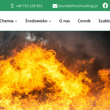
+48 732 228 853
biuro@ehsconsulting.pl
Chemia
Środowisko
O nas
Cennik
Szabl