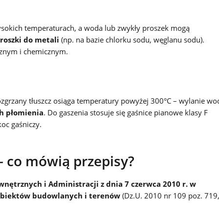
wysokich temperaturach, a woda lub zwykły proszek mogą
roszki do metali
(np. na bazie chlorku sodu, węglanu sodu).
icznym i chemicznym.
h
grzany tłuszcz osiąga temperatury powyżej 300°C – wylanie wo
h płomienia
. Do gaszenia stosuje się gaśnice pianowe klasy F
oc gaśniczy.
– co mówią przepisy?
ętrznych i Administracji z dnia 7 czerwca 2010 r. w
obiektów budowlanych i terenów
(Dz.U. 2010 nr 109 poz. 719,