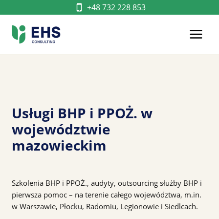
Przejdź
+48 732 228 853
do
treści
Usługi BHP i PPOŻ. w
województwie
mazowieckim
Szkolenia BHP i PPOŻ., audyty, outsourcing służby BHP i
pierwsza pomoc – na terenie całego województwa, m.in.
w Warszawie, Płocku, Radomiu, Legionowie i Siedlcach.