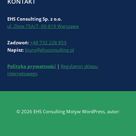
KONTAKT
EHS Consulting Sp. z o.o.
ul. Złota 75A/7, 00-819 Warszawa
Zadzwoń:
+48 732 228 853
Napisz:
biuro@ehsconsulting.pl
Polityka prywatności
|
Regulamin sklepu
internetowego
© 2026 EHS Consulting Motyw WordPress, autor:
Kadence WP