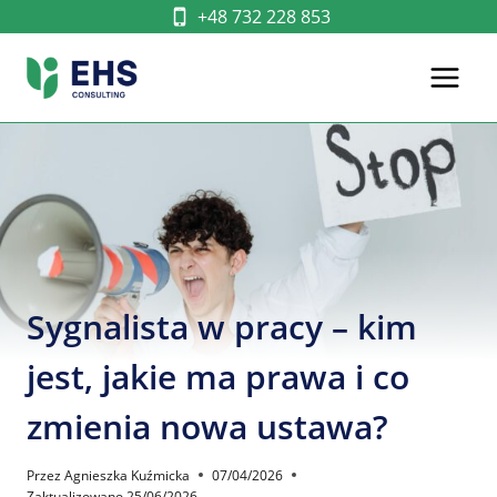
Przejdź
+48 732 228 853
do
treści
Sygnalista w pracy – kim
jest, jakie ma prawa i co
zmienia nowa ustawa?
Przez
Agnieszka Kuźmicka
07/04/2026
Zaktualizowano
25/06/2026