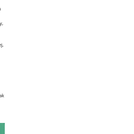
ń
y,
j,
ak