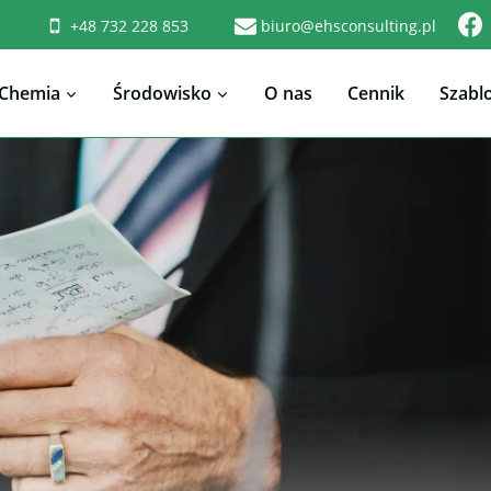
+48 732 228 853
biuro@ehsconsulting.pl
Chemia
Środowisko
O nas
Cennik
Szabl