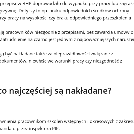
e przepisów BHP doprowadziło do wypadku przy pracy lub zagraż
 grzywnę. Dotyczy to np. braku odpowiednich środków ochrony
przy pracy na wysokości czy braku odpowiedniego przeszkolenia
ają pracowników niezgodnie z przepisami, bez zawarcia umowy o
 Zatrudnienie na czarno jest jednym z najpoważniejszych narusze
 być nakładane także za nieprawidłowości związane z
okumentów, niewłaściwe warunki pracy czy niezgodność z
co najczęściej są nakładane?
wnienia pracownikom szkoleń wstępnych i okresowych z zakres
andatu przez inspektora PIP.