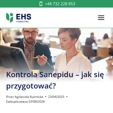
Przejdź
+48 732 228 853
do
treści
Kontrola Sanepidu – jak się
przygotować?
Przez
Agnieszka Kuźmicka
23/04/2025
Zaktualizowano
03/08/2026