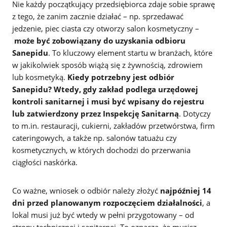
Nie każdy początkujący przedsiębiorca zdaje sobie sprawę
z tego, że zanim zacznie działać – np. sprzedawać
jedzenie, piec ciasta czy otworzy salon kosmetyczny –
może być zobowiązany do uzyskania odbioru
Sanepidu
. To kluczowy element startu w branżach, które
w jakikolwiek sposób wiążą się z żywnością, zdrowiem
lub kosmetyką.
Kiedy potrzebny jest odbiór
Sanepidu? Wtedy, gdy zakład podlega urzędowej
kontroli sanitarnej i musi być wpisany do rejestru
lub zatwierdzony przez Inspekcję Sanitarną
. Dotyczy
to m.in. restauracji, cukierni, zakładów przetwórstwa, firm
cateringowych, a także np. salonów tatuażu czy
kosmetycznych, w których dochodzi do przerwania
ciągłości naskórka.
Co ważne, wniosek o odbiór należy złożyć
najpóźniej 14
dni przed planowanym rozpoczęciem działalności
, a
lokal musi już być wtedy w pełni przygotowany – od
strony technicznej i sanitarnej. To oznacza, że musisz