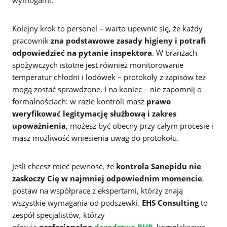
Kolejny krok to personel – warto upewnić się, że każdy
pracownik
zna podstawowe zasady higieny i potrafi
odpowiedzieć na pytanie inspektora
. W branżach
spożywczych istotne jest również monitorowanie
temperatur chłodni i lodówek – protokoły z zapisów też
mogą zostać sprawdzone. I na koniec – nie zapomnij o
formalnościach: w razie kontroli masz
prawo
weryfikować legitymację służbową i zakres
upoważnienia
, możesz być obecny przy całym procesie i
masz możliwość wniesienia uwag do protokołu.
Jeśli chcesz mieć pewność, że
kontrola Sanepidu nie
zaskoczy Cię w najmniej odpowiednim momencie
,
postaw na współpracę z ekspertami, którzy znają
wszystkie wymagania od podszewki.
EHS Consulting
to
zespół specjalistów, którzy
oferują
profesjonalne
doradztwo BHP
, kompleksowe