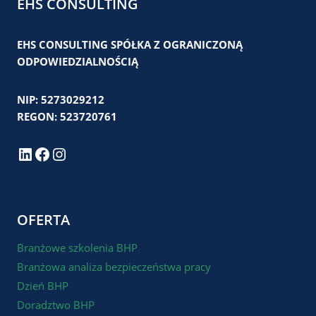
EHS CONSULTING
EHS CONSULTING SPÓŁKA Z OGRANICZONĄ
ODPOWIEDZIALNOŚCIĄ
NIP: 5273029212
REGON: 523720761
LinkedIn
Facebook
Instagram
OFERTA
Branżowe szkolenia BHP
Branżowa analiza bezpieczeństwa pracy
Dzień BHP
Doradztwo BHP