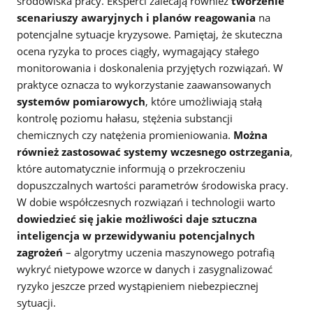
środowiska pracy. Eksperci zalecają również
tworzenie
scenariuszy awaryjnych i planów reagowania
na
potencjalne sytuacje kryzysowe. Pamiętaj, że skuteczna
ocena ryzyka to proces ciągły, wymagający stałego
monitorowania i doskonalenia przyjętych rozwiązań. W
praktyce oznacza to wykorzystanie zaawansowanych
systemów pomiarowych
, które umożliwiają stałą
kontrolę poziomu hałasu, stężenia substancji
chemicznych czy natężenia promieniowania.
Można
również zastosować systemy wczesnego ostrzegania
,
które automatycznie informują o przekroczeniu
dopuszczalnych wartości parametrów środowiska pracy.
W dobie współczesnych rozwiązań i technologii warto
dowiedzieć się jakie możliwości daje sztuczna
inteligencja w przewidywaniu potencjalnych
zagrożeń
– algorytmy uczenia maszynowego potrafią
wykryć nietypowe wzorce w danych i zasygnalizować
ryzyko jeszcze przed wystąpieniem niebezpiecznej
sytuacji.