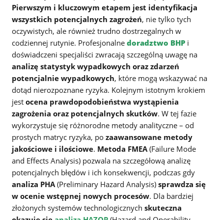
Pierwszym i kluczowym etapem jest identyfikacja
wszystkich potencjalnych zagrożeń
, nie tylko tych
oczywistych, ale również trudno dostrzegalnych w
codziennej rutynie. Profesjonalne
doradztwo BHP
i
doświadczeni specjaliści zwracają szczególną uwagę na
analizę statystyk wypadkowych oraz zdarzeń
potencjalnie wypadkowych
, które mogą wskazywać na
dotąd nierozpoznane ryzyka. Kolejnym istotnym krokiem
jest
ocena prawdopodobieństwa wystąpienia
zagrożenia oraz potencjalnych skutków
. W tej fazie
wykorzystuje się różnorodne metody analityczne – od
prostych matryc ryzyka, po
zaawansowane metody
jakościowe i ilościowe
.
Metoda FMEA
(Failure Mode
and Effects Analysis) pozwala na szczegółową analizę
potencjalnych błędów i ich konsekwencji, podczas gdy
analiza PHA
(Preliminary Hazard Analysis)
sprawdza się
w ocenie wstępnej nowych procesów
. Dla bardziej
złożonych systemów technologicznych
skuteczna
okazuje się
analiza HAZOP
(Hazard and Operability