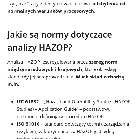
czy „brak”, aby zidentyfikować możliwe
odchylenia od
normalnych warunków procesowych
.
Jakie są normy dotyczące
analizy HAZOP?
Analiza HAZOP jest regulowana przez
szereg norm
międzynarodowych i krajowych
, które określają
standardy jej przeprowadzania.
W ich skład wchodzą
m.in.:
IEC 61882
– „Hazard and Operability Studies (HAZOP
Studies) – Application Guide” – podstawowy
dokument definiujący procedurę HAZOP.
ISO 31010
– standard dotyczący technik zarządzania
ryzykiem, w którym analiza HAZOP jest jedną z
metod oceny ryzyka.