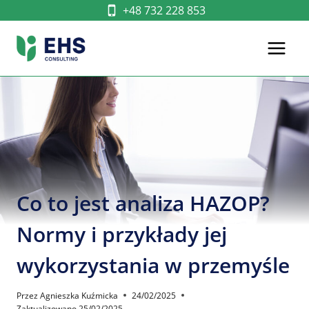
Przejdź
+48 732 228 853
do
treści
Co to jest analiza HAZOP?
Normy i przykłady jej
wykorzystania w przemyśle
Przez
Agnieszka Kuźmicka
24/02/2025
Zaktualizowano
25/02/2025