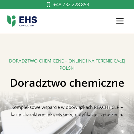
Przejdź
+48 732 228 853
do
treści
DORADZTWO CHEMICZNE – ONLINE I NA TERENIE CAŁEJ
POLSKI
Doradztwo chemiczne
Kompleksowe wsparcie w obowiązkach REACH i CLP –
karty charakterystyki, etykiety, notyfikacje i zgłoszenia.