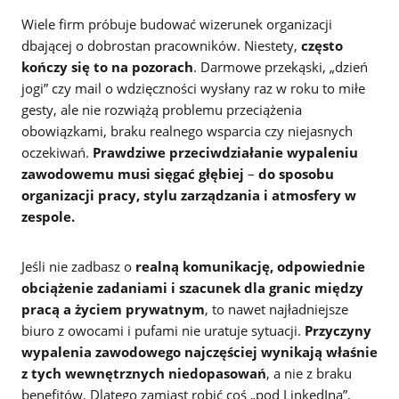
Wiele firm próbuje budować wizerunek organizacji
dbającej o dobrostan pracowników. Niestety,
często
kończy się to na pozorach
. Darmowe przekąski, „dzień
jogi” czy mail o wdzięczności wysłany raz w roku to miłe
gesty, ale nie rozwiążą problemu przeciążenia
obowiązkami, braku realnego wsparcia czy niejasnych
oczekiwań.
Prawdziwe przeciwdziałanie wypaleniu
zawodowemu musi sięgać głębiej
–
do sposobu
organizacji pracy, stylu zarządzania i atmosfery w
zespole.
Jeśli nie zadbasz o
realną komunikację, odpowiednie
obciążenie zadaniami i szacunek dla granic między
pracą a życiem prywatnym
, to nawet najładniejsze
biuro z owocami i pufami nie uratuje sytuacji.
Przyczyny
wypalenia zawodowego najczęściej wynikają właśnie
z tych wewnętrznych niedopasowań
, a nie z braku
benefitów. Dlatego zamiast robić coś „pod LinkedIna”,