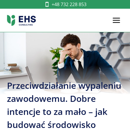
Przejdź
+48 732 228 853
do
treści
Przeciwdziałanie wypaleniu
zawodowemu. Dobre
intencje to za mało – jak
budować środowisko