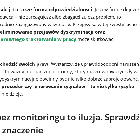
eakcji to także forma odpowiedzialności
. Jeśli w firmie dojdzie
dawca – nie zareagujesz albo zbagatelizujesz problem, to
ednio zaangażowany w sytuację. Przepisy są w tej kwestii jasne 
ż eliminowanie przejawów dyskryminacji oraz
ierównego traktowania w pracy
może skutkować
ochodzić swoich praw
. Wystarczy, że uprawdopodobni naruszen
du. To ważny mechanizm ochronny, który ma zrównoważyć siły w
ntydyskryminacyjne powinny być nie tylko dobrze zaprojektowane,
e procedur czy ignorowanie sygnałów – to nie tylko ryzyko
 nie dzieje.
ez monitoringu to iluzja. Sprawdź
 znaczenie