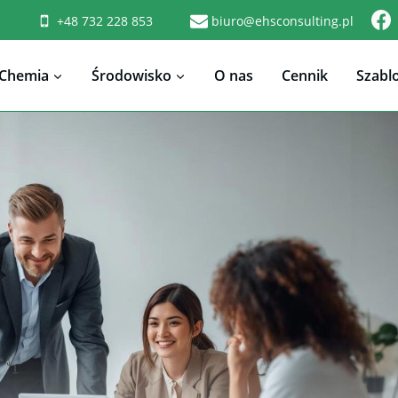
+48 732 228 853
biuro@ehsconsulting.pl
Chemia
Środowisko
O nas
Cennik
Szabl