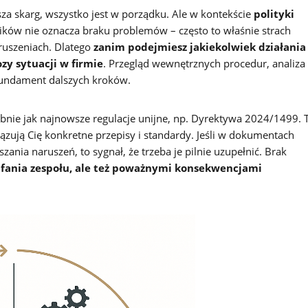
sza skarg, wszystko jest w porządku. Ale w kontekście
polityki
ików nie oznacza braku problemów – często to właśnie strach
ruszeniach. Dlatego
zanim podejmiesz jakiekolwiek działania
zy sytuacji w firmie
. Przegląd wewnętrznych procedur, analiza
fundament dalszych kroków.
bnie jak najnowsze regulacje unijne, np. Dyrektywa 2024/1499. 
zują Cię konkretne przepisy i standardy. Jeśli w dokumentach
ania naruszeń, to sygnał, że trzeba je pilnie uzupełnić. Brak
aufania zespołu, ale też poważnymi konsekwencjami