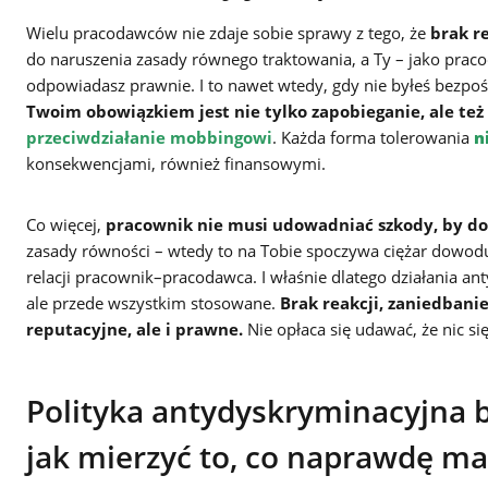
Wielu pracodawców nie zdaje sobie sprawy z tego, że
brak r
do naruszenia zasady równego traktowania, a Ty – jako praco
odpowiadasz prawnie. I to nawet wtedy, gdy nie byłeś bezpośr
Twoim obowiązkiem jest nie tylko zapobieganie, ale te
przeciwdziałanie mobbingowi
. Każda forma tolerowania
n
konsekwencjami, również finansowymi.
Co więcej,
pracownik nie musi udowadniać szkody, by d
zasady równości – wtedy to na Tobie spoczywa ciężar dowo
relacji pracownik–pracodawca. I właśnie dlatego działania a
ale przede wszystkim stosowane.
Brak reakcji, zaniedbani
reputacyjne, ale i prawne.
Nie opłaca się udawać, że nic się
Polityka antydyskryminacyjna b
jak mierzyć to, co naprawdę ma