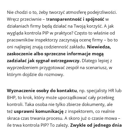
Nie chodzi o to, żeby tworzyć atmosferę podejrzliwości.
Wręcz przeciwnie – t
ransparentność i spójność
w
działaniach firmy będą działać na Twoją korzyść. A jak
wygląda kontrola PIP w praktyce? Często to właśnie od
pracowników inspektorzy zaczynają ocenę firmy – bo to
oni najlepiej znają codzienność zakładu.
Niewiedza,
zaskoczenie albo sprzeczne informacje
mogą
zadziałać jak sygnał ostrzegawczy.
Dlatego lepiej z
wyprzedzeniem przygotować zespół na scenariusz, w
którym dojdzie do rozmowy.
Wyznaczenie osoby do kontaktu
, np. specjalisty HR lub
BHP, to krok, który może uporządkować cały przebieg
kontroli. Taka osoba nie tylko zbierze dokumenty, ale
też
usprawni komunikację
z inspektorem, co realnie
skraca czas trwania procesu. A skoro już o czasie mowa –
ile trwa kontrola PIP? To zależy.
Zwykle od jednego dnia