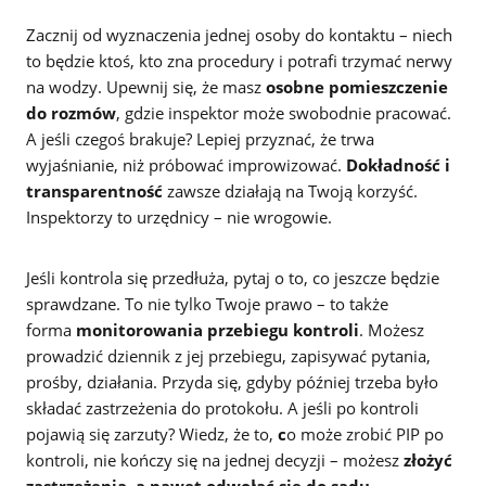
Zacznij od wyznaczenia jednej osoby do kontaktu – niech
to będzie ktoś, kto zna procedury i potrafi trzymać nerwy
na wodzy. Upewnij się, że masz
osobne pomieszczenie
do rozmów
, gdzie inspektor może swobodnie pracować.
A jeśli czegoś brakuje? Lepiej przyznać, że trwa
wyjaśnianie, niż próbować improwizować.
Dokładność i
transparentność
zawsze działają na Twoją korzyść.
Inspektorzy to urzędnicy – nie wrogowie.
Jeśli kontrola się przedłuża, pytaj o to, co jeszcze będzie
sprawdzane. To nie tylko Twoje prawo – to także
forma
monitorowania przebiegu kontroli
. Możesz
prowadzić dziennik z jej przebiegu, zapisywać pytania,
prośby, działania. Przyda się, gdyby później trzeba było
składać zastrzeżenia do protokołu. A jeśli po kontroli
pojawią się zarzuty? Wiedz, że to,
c
o może zrobić PIP po
kontroli, nie kończy się na jednej decyzji – możesz
złożyć
zastrzeżenia, a nawet odwołać się do sądu