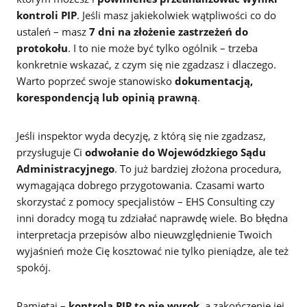
kontroli PIP
. Jeśli masz jakiekolwiek wątpliwości co do
ustaleń – masz
7 dni na złożenie zastrzeżeń do
protokołu
. I to nie może być tylko ogólnik – trzeba
konkretnie wskazać, z czym się nie zgadzasz i dlaczego.
Warto poprzeć swoje stanowisko
dokumentacją,
korespondencją lub opinią prawną
.
Jeśli inspektor wyda decyzję, z którą się nie zgadzasz,
przysługuje Ci
odwołanie do Wojewódzkiego Sądu
Administracyjnego
. To już bardziej złożona procedura,
wymagająca dobrego przygotowania. Czasami warto
skorzystać z pomocy specjalistów – EHS Consulting czy
inni doradcy mogą tu zdziałać naprawdę wiele. Bo błędna
interpretacja przepisów albo nieuwzględnienie Twoich
wyjaśnień może Cię kosztować nie tylko pieniądze, ale też
spokój.
Pamiętaj –
kontrola PIP to nie wyrok
, a zakończenie jej