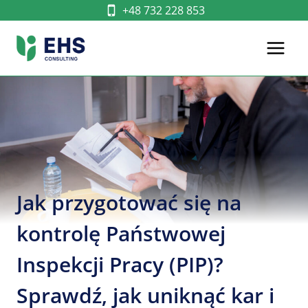
Przejdź
+48 732 228 853
do
treści
Jak przygotować się na
kontrolę Państwowej
Inspekcji Pracy (PIP)?
Sprawdź, jak uniknąć kar i