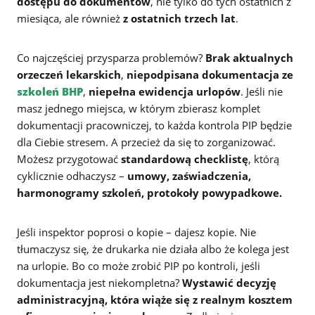
dostępu do dokumentów
, nie tylko do tych ostatnich z
miesiąca, ale również
z ostatnich trzech lat
.
Co najczęściej przysparza problemów?
Brak aktualnych
orzeczeń lekarskich
,
niepodpisana dokumentacja ze
szkoleń BHP
,
niepełna ewidencja urlopów
. Jeśli nie
masz jednego miejsca, w którym zbierasz komplet
dokumentacji pracowniczej, to każda kontrola PIP będzie
dla Ciebie stresem. A przecież da się to zorganizować.
Możesz przygotować
standardową checklistę
, którą
cyklicznie odhaczysz –
umowy, zaświadczenia,
harmonogramy szkoleń, protokoły powypadkowe.
Jeśli inspektor poprosi o kopie – dajesz kopie. Nie
tłumaczysz się, że drukarka nie działa albo że kolega jest
na urlopie. Bo co może zrobić PIP po kontroli, jeśli
dokumentacja jest niekompletna?
Wystawić decyzję
administracyjną, która wiąże się z realnym kosztem