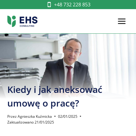
Przejdź
+48 732 228 853
do
treści
Kiedy i jak aneksować
umowę o pracę?
Przez
Agnieszka Kuźmicka
02/01/2025
Zaktualizowano
21/01/2025