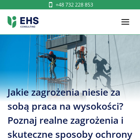
Przejdź
+48 732 228 853
do
treści
Jakie zagrożenia niesie za
sobą praca na wysokości?
Poznaj realne zagrożenia i
skuteczne sposoby ochrony