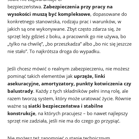
bezpieczeństwa.
Zabezpieczenia przy pracy na
wysokości muszą być kompleksowe
, dopasowane do
konkretnego stanowiska, rodzaju prac i warunków, w
jakich są one wykonywane. Zbyt często zdarza się, że
sprzęt leży gdzieś z boku, a pracownik go nie używa, bo
„tylko na chwilę”, „bo przeszkadza” albo „bo nic się jeszcze
nie stało”. To najkrótsza droga do wypadku.
Jeśli chcesz mówić o realnym zabezpieczeniu, nie możesz
pominąć takich elementów jak
uprzęże, linki
asekuracyjne, amortyzatory, punkty kotwiczenia czy
balustrady
. Każdy z tych składników pełni inną rolę, ale
razem tworzą system, który może uratować życie. Równie
ważne są
siatki bezpieczeństwa i stabilne
konstrukcje
, na których pracujesz – bo nawet najlepszy
sprzęt nie zadziała, jeśli nie ma do czego go przypiąć.
Nie możesz też zapomnieć o stanie technicznym