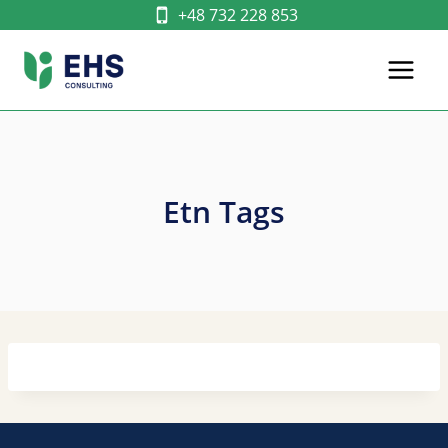
Przejdź
+48 732 228 853
do
treści
Etn Tags