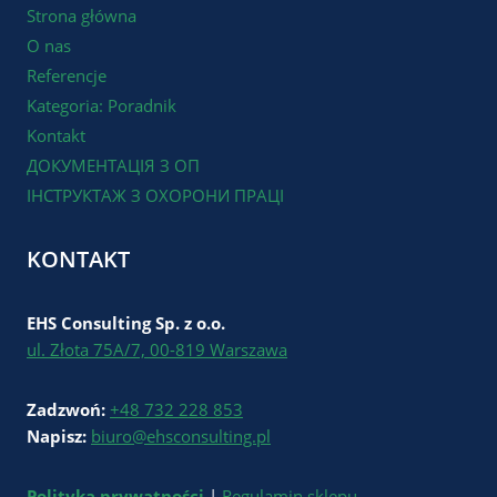
Strona główna
O nas
Referencje
Kategoria: Poradnik
Kontakt
ДОКУМЕНТАЦІЯ З ОП
ІНСТРУКТАЖ З ОХОРОНИ ПРАЦІ
KONTAKT
EHS Consulting Sp. z o.o.
ul. Złota 75A/7, 00-819 Warszawa
Zadzwoń:
+48 732 228 853
Napisz:
biuro@ehsconsulting.pl
Polityka prywatności
|
Regulamin sklepu