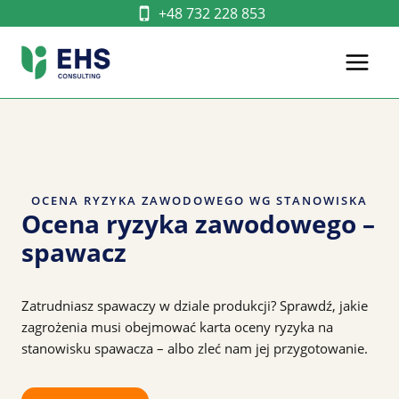
Przejdź
+48 732 228 853
do
treści
OCENA RYZYKA ZAWODOWEGO WG STANOWISKA
Ocena ryzyka zawodowego –
spawacz
Zatrudniasz spawaczy w dziale produkcji? Sprawdź, jakie
zagrożenia musi obejmować karta oceny ryzyka na
stanowisku spawacza – albo zleć nam jej przygotowanie.