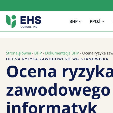
Przejdź
do
treści
BHP
PPOŻ
Strona główna
-
BHP
-
Dokumentacja BHP
-
Ocena ryzyka za
OCENA RYZYKA ZAWODOWEGO WG STANOWISKA
Ocena ryzyk
zawodowego
informatyk