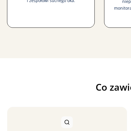
i zespołowi suchego oka.
niep
monitora
Co zawi