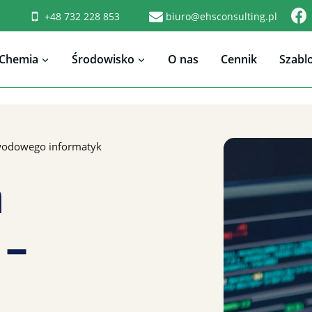
+48 732 228 853
biuro@ehsconsulting.pl
Chemia
Środowisko
O nas
Cennik
Szabl
wodowego informatyk
a
 –