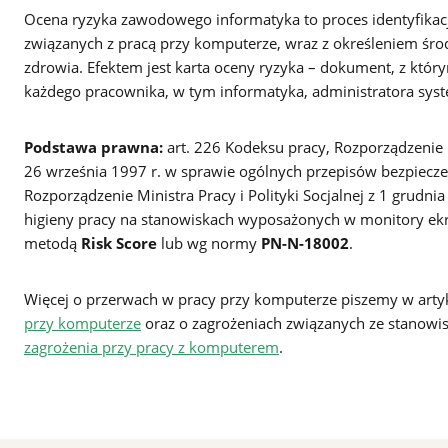
Ocena ryzyka zawodowego informatyka to proces identyfikacji
związanych z pracą przy komputerze, wraz z określeniem śro
zdrowia. Efektem jest karta oceny ryzyka – dokument, z kt
każdego pracownika, w tym informatyka, administratora sys
Podstawa prawna:
art. 226 Kodeksu pracy, Rozporządzenie Mi
26 września 1997 r. w sprawie ogólnych przepisów bezpieczeń
Rozporządzenie Ministra Pracy i Polityki Socjalnej z 1 grudni
higieny pracy na stanowiskach wyposażonych w monitory ek
metodą
Risk Score
lub wg normy
PN-N-18002
.
Więcej o przerwach w pracy przy komputerze piszemy w art
przy komputerze
oraz o zagrożeniach związanych ze stanow
zagrożenia przy pracy z komputerem
.