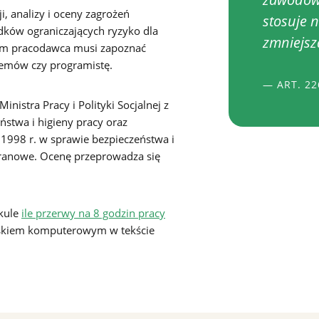
, analizy i oceny zagrożeń
stosuje 
dków ograniczających ryzyko dla
zmniejsz
órym pracodawca musi zapoznać
temów czy programistę.
— ART. 2
nistra Pracy i Polityki Socjalnej z
stwa i higieny pracy oraz
a 1998 r. w sprawie bezpieczeństwa i
ranowe. Ocenę przeprowadza się
ykule
ile przerwy na 8 godzin pracy
iskiem komputerowym w tekście