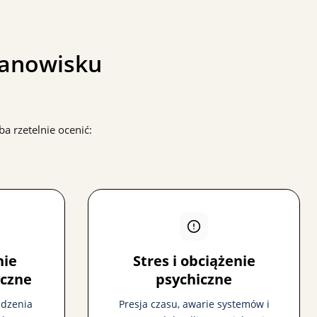
tanowisku
a rzetelnie ocenić:
nie
Stres i obciążenie
czne
psychiczne
ądzenia
Presja czasu, awarie systemów i