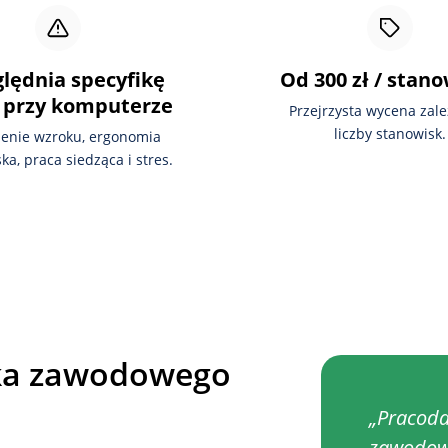
lędnia specyfikę
Od 300 zł / stan
 przy komputerze
Przejrzysta wycena zal
liczby stanowisk.
enie wzroku, ergonomia
ka, praca siedząca i stres.
yka zawodowego
„Pracoda
zawodow