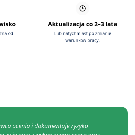
owisko
Aktualizacja co 2–3 lata
eżna od
Lub natychmiast po zmianie
warunków pracy.
wca ocenia i dokumentuje ryzyko
e związane z wykonywaną pracą oraz