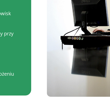
owisk
y przy
ożeniu