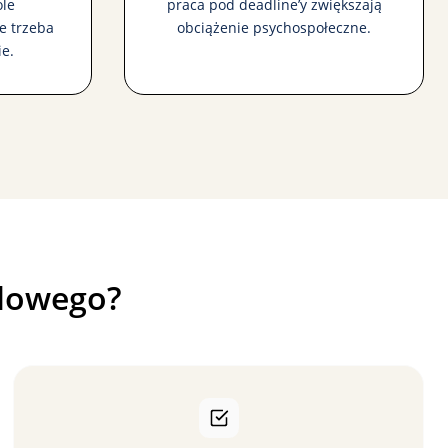
ole
praca pod deadline’y zwiększają
e trzeba
obciążenie psychospołeczne.
e.
odowego?