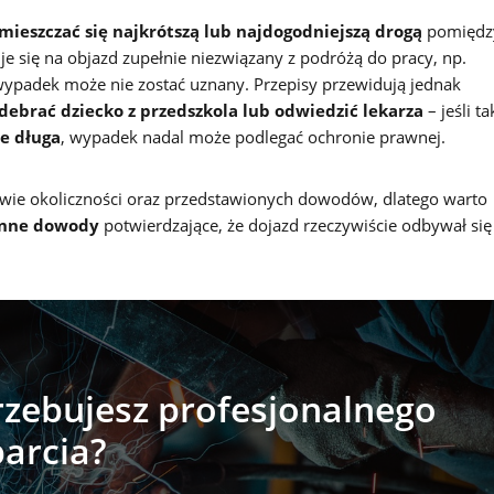
ieszczać się najkrótszą lub najdogodniejszą drogą
pomiędz
e się na objazd zupełnie niezwiązany z podróżą do pracy, np.
 wypadek może nie zostać uznany. Przepisy przewidują jednak
debrać dziecko z przedszkola lub odwiedzić lekarza
– jeśli ta
e długa
, wypadek nadal może podlegać ochronie prawnej.
tawie okoliczności oraz przedstawionych dowodów, dlatego warto
inne dowody
potwierdzające, że dojazd rzeczywiście odbywał się
zebujesz profesjonalnego
arcia?