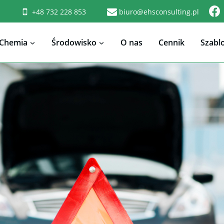
+48 732 228 853
biuro@ehsconsulting.pl
Chemia
Środowisko
O nas
Cennik
Szabl