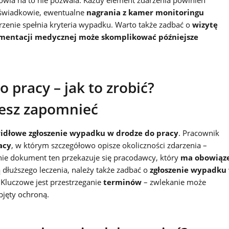
drowia na to nie pozwala. Każdy element zdarzenia powinien
 świadkowie, ewentualne
nagrania z kamer monitoringu
arzenie spełnia kryteria wypadku. Warto także zadbać o
wizytę
mentacji medycznej może skomplikować późniejsze
 pracy – jak to zrobić?
żesz zapomnieć
idłowe zgłoszenie wypadku w drodze do pracy
. Pracownik
acy
, w którym szczegółowo opisze okoliczności zdarzenia –
nie dokument ten przekazuje się pracodawcy, który
ma obowiąz
ą dłuższego leczenia, należy także zadbać o
zgłoszenie wypadku
 Kluczowe jest przestrzeganie
terminów
– zwlekanie może
jęty ochroną.