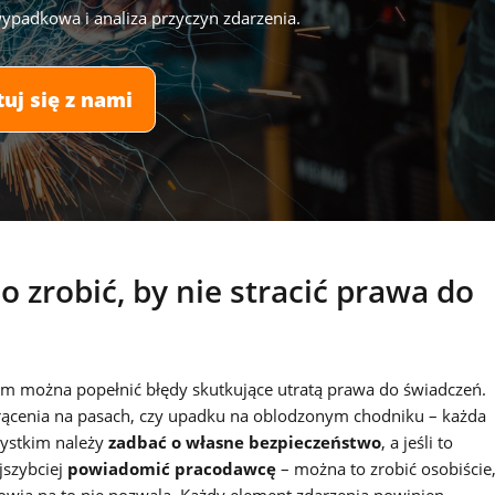
adkowa i analiza przyczyn zdarzenia.
uj się z nami
 zrobić, by nie stracić prawa do
ym można popełnić błędy skutkujące utratą prawa do świadczeń.
otrącenia na pasach, czy upadku na oblodzonym chodniku – każda
zystkim należy
zadbać o własne bezpieczeństwo
, a jeśli to
jszybciej
powiadomić pracodawcę
– można to zrobić osobiście