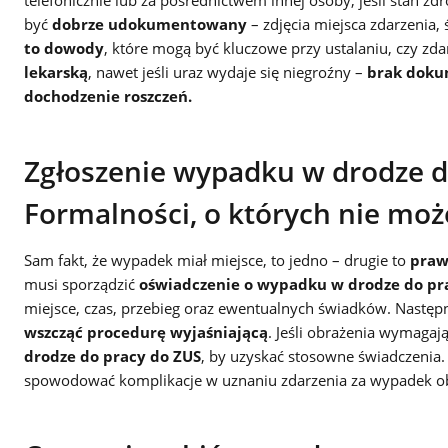
telefonicznie lub za pośrednictwem innej osoby, jeśli stan z
być
dobrze udokumentowany
– zdjęcia miejsca zdarzenia,
to
dowody
, które mogą być kluczowe przy ustalaniu, czy zd
lekarską
, nawet jeśli uraz wydaje się niegroźny –
brak doku
dochodzenie roszczeń.
Zgłoszenie wypadku w drodze do
Formalności, o których nie mo
Sam fakt, że wypadek miał miejsce, to jedno – drugie to
praw
musi sporządzić
oświadczenie o wypadku w drodze do pr
miejsce, czas, przebieg oraz ewentualnych świadków. Następ
wszcząć procedurę wyjaśniającą
. Jeśli obrażenia wymagaj
drodze do pracy do ZUS
, by uzyskać stosowne świadczenia.
spowodować komplikacje w uznaniu zdarzenia za wypadek ob