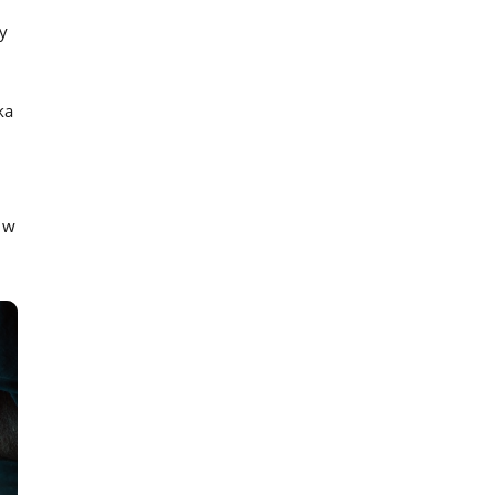
y
ka
 w