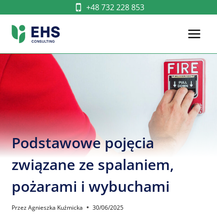
Przejdź
+48 732 228 853
do
treści
Podstawowe pojęcia
związane ze spalaniem,
pożarami i wybuchami
Przez
Agnieszka Kuźmicka
30/06/2025