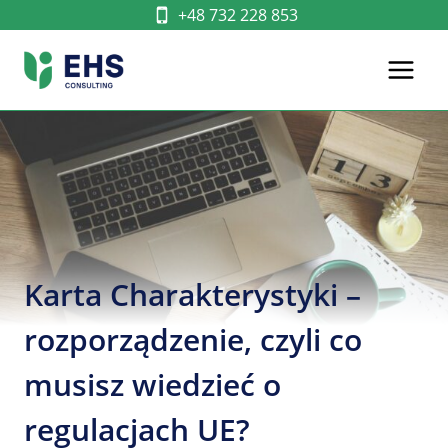
Przejdź
+48 732 228 853
do
treści
Karta Charakterystyki –
rozporządzenie, czyli co
musisz wiedzieć o
regulacjach UE?