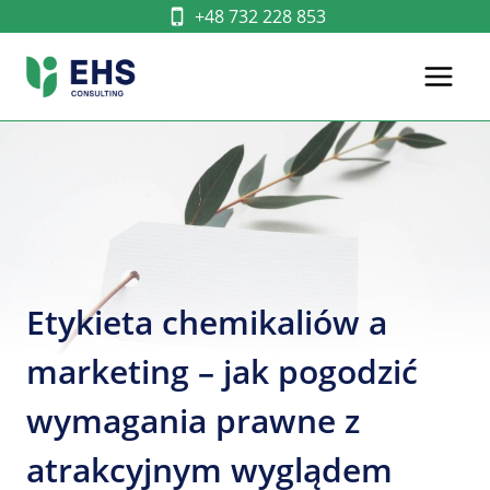
Przejdź
+48 732 228 853
do
treści
Etykieta chemikaliów a
marketing – jak pogodzić
wymagania prawne z
atrakcyjnym wyglądem