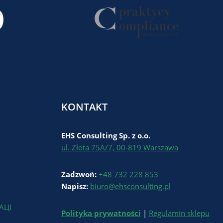
KONTAKT
EHS Consulting Sp. z o.o.
ul. Złota 75A/7, 00-819 Warszawa
Zadzwoń:
+48 732 228 853
Napisz:
biuro@ehsconsulting.pl
АЦІ
Polityka prywatności
|
Regulamin sklepu