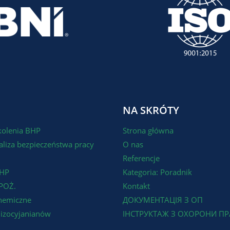
NA SKRÓTY
kolenia BHP
Strona główna
liza bezpieczeństwa pracy
O nas
Referencje
BHP
Kategoria: Poradnik
POŻ.
Kontakt
hemiczne
ДОКУМЕНТАЦІЯ З ОП
iizocyjanianów
ІНСТРУКТАЖ З ОХОРОНИ ПР