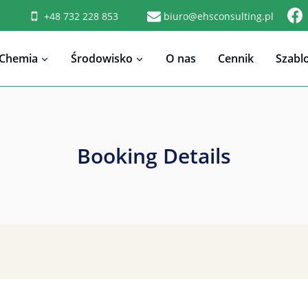
+48 732 228 853
biuro@ehsconsulting.pl
Chemia
Środowisko
O nas
Cennik
Szabl
Booking Details