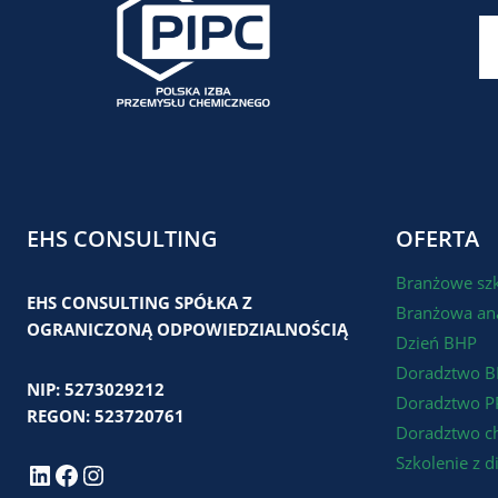
EHS CONSULTING
OFERTA
Branżowe sz
EHS CONSULTING SPÓŁKA Z
Branżowa ana
OGRANICZONĄ ODPOWIEDZIALNOŚCIĄ
Dzień BHP
Doradztwo 
NIP: 5273029212
Doradztwo P
REGON: 523720761
Doradztwo c
Szkolenie z d
LinkedIn
Facebook
Instagram