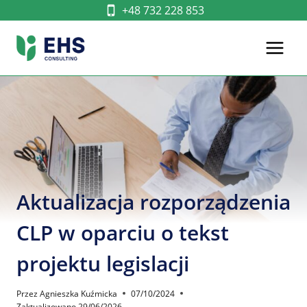
Przejdź
+48 732 228 853
do
treści
Aktualizacja rozporządzenia
CLP w oparciu o tekst
projektu legislacji
Przez
Agnieszka Kuźmicka
07/10/2024
Zaktualizowano
29/06/2026