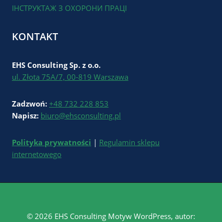
ІНСТРУКТАЖ З ОХОРОНИ ПРАЦІ
KONTAKT
EHS Consulting Sp. z o.o.
ul. Złota 75A/7, 00-819 Warszawa
Zadzwoń:
+48 732 228 853
Napisz:
biuro@ehsconsulting.pl
Polityka prywatności
|
Regulamin sklepu
internetowego
© 2026 EHS Consulting Motyw WordPress, autor: